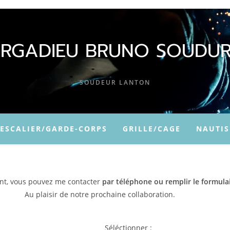
ERGADIEU BRUNO SOUDUR
SOUDEUR LANTON
ESCALIER/GARDE-CORPS
GRILLE/CAGE
NAUTI
nt, vous pouvez me contacter
par téléphone ou remplir le formulai
Au plaisir de notre prochaine collaboration.
Séléctionner :